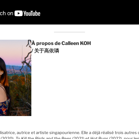
À propos de Calleen KOH
/ 关于高依璘
isatrice, autrice et artiste singapourienne. Elle a déjà réalisé trois autr
(2020),
To Kill the Birds and the Bees
(2021) et
Hot Buns
(2022), pour les