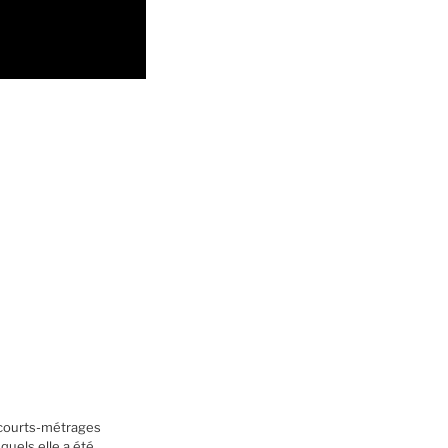
es courts-métrages
quels elle a été