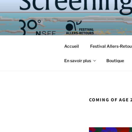
Aller
au
contenu
principal
Accueil
Festival Allers-Reto
En savoir plus
Boutique
COMING OF AGE 