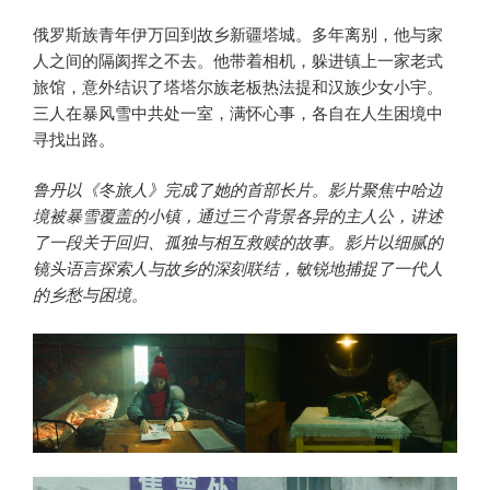
俄罗斯族青年伊万回到故乡新疆塔城。多年离别，他与家
人之间的隔阂挥之不去。他带着相机，躲进镇上一家老式
旅馆，意外结识了塔塔尔族老板热法提和汉族少女小宇。
三人在暴风雪中共处一室，满怀心事，各自在人生困境中
寻找出路。
鲁丹以《冬旅人》完成了她的首部长片。影片聚焦中哈边
境被暴雪覆盖的小镇，通过三个背景各异的主人公，讲述
了一段关于回归、孤独与相互救赎的故事。影片以细腻的
镜头语言探索人与故乡的深刻联结，敏锐地捕捉了一代人
的乡愁与困境。