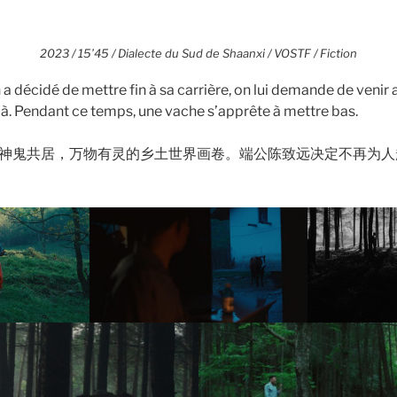
2023 / 15’45 / Dialecte du Sud de Shaanxi / VOSTF / Fiction
 décidé de mettre fin à sa carrière, on lui demande de venir a
là. Pendant ce temps, une vache s’apprête à mettre bas.
神鬼共居，万物有灵的乡土世界画卷。端公陈致远决定不再为人