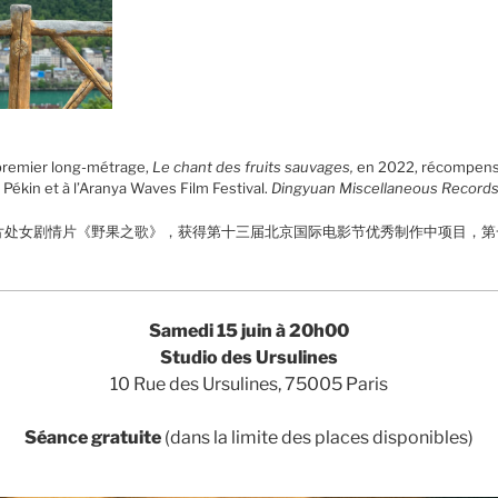
 premier long-métrage,
Le chant des fruits sauvages,
en 2022, récompensé
 Pékin et à l’Aranya Waves Film Festival.
Dingyuan Miscellaneous Record
长片处女剧情片《野果之歌》，获得第十三届北京国际电影节优秀制作中项目，
Samedi 15 juin à 20h00
Studio des Ursulines
10 Rue des Ursulines, 75005 Paris
Séance gratuite
(dans la limite des places disponibles)