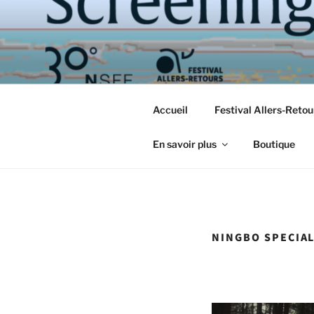
Aller
au
contenu
principal
Accueil
Festival Allers-Reto
En savoir plus
Boutique
NINGBO SPECIA