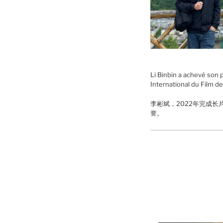
Li Binbin a achevé son
International du Film de
李彬斌，2022年完成
誉。