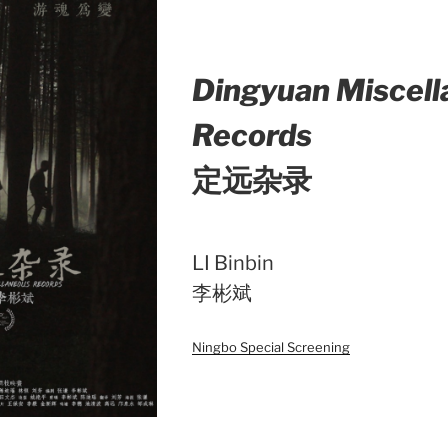
Dingyuan Miscel
Records
定远杂录
LI Binbin
李彬斌
Ningbo Special Screening