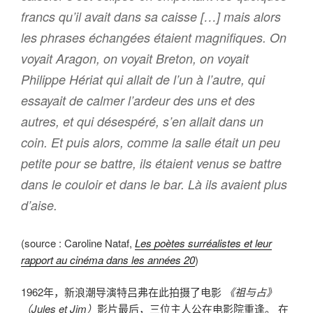
francs qu’il avait dans sa caisse […] mais alors
les phrases échangées étaient magnifiques. On
voyait Aragon, on voyait Breton, on voyait
Philippe Hériat qui allait de l’un à l’autre, qui
essayait de calmer l’ardeur des uns et des
autres, et qui désespéré, s’en allait dans un
coin. Et puis alors, comme la salle était un peu
petite pour se battre, ils étaient venus se battre
dans le couloir et dans le bar. Là ils avaient plus
d’aise.
(source : Caroline Nataf,
Les poètes surréalistes et leur
rapport au cinéma dans les années 20
)
1962年，新浪潮导演特吕弗在此拍摄了电影
《祖与占》
（Jules et Jim）
影片最后，三位主人公在电影院重逢。 在