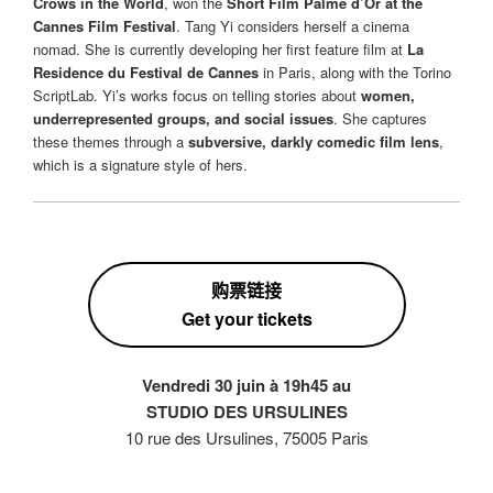
Crows in the World
, won the
Short Film Palme d’Or at the
Cannes Film Festival
. Tang Yi considers herself a cinema
nomad. She is currently developing her first feature film at
La
Residence du Festival de Cannes
in Paris, along with the Torino
ScriptLab. Yi’s works focus on telling stories about
women,
underrepresented groups, and social issues
. She captures
these themes through a
subversive, darkly comedic film lens
,
which is a signature style of hers.
购票链接
Get your tickets
Vendredi
30 juin à 19h45 au
STUDIO DES URSULINES
10 rue des Ursulines, 75005 Paris