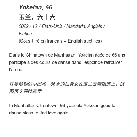
Yokelan, 66
玉兰，六十六
2022 / 10’ / Etats-Unis / Mandarin, Anglais /
Fiction
(Sous-titré en français + English subtitles)
Dans le Chinatown de Manhattan, Yokelan âgée de 66 ans,
participe à des cours de danse dans l’espoir de retrouver
l’amour.
在曼哈顿的中国城，66岁的独身女性玉兰去舞蹈课上，试
图再次寻找真爱。
In Manhattan Chinatown, 66-year-old Yokelan goes to
dance class to find love again.
000000