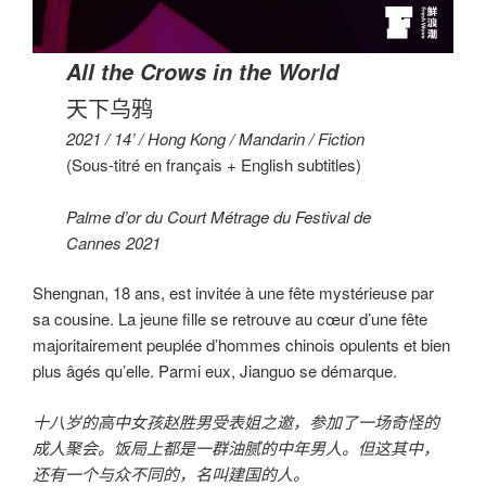
All the Crows in the World
天下乌鸦
2021 / 14’ / Hong Kong / Mandarin / Fiction
(Sous-titré en français + English subtitles)
Palme d’or du Court Métrage du Festival de
Cannes 2021
Shengnan, 18 ans, est invitée à une fête mystérieuse par
sa cousine. La jeune fille se retrouve au cœur d’une fête
majoritairement peuplée d’hommes chinois opulents et bien
plus âgés qu’elle. Parmi eux, Jianguo se démarque.
十八岁的高中女孩赵胜男受表姐之邀，参加了一场奇怪的
成人聚会。饭局上都是一群油腻的中年男人。但这其中，
还有一个与众不同的，名叫建国的人。