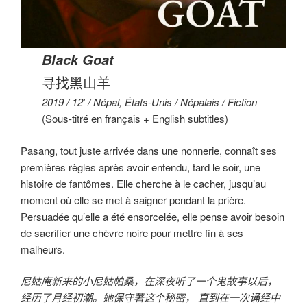
Black Goat
寻找黑山羊
2019 / 12′ / Népal, États-Unis / Népalais / Fiction
(Sous-titré en français + English subtitles)
Pasang, tout juste arrivée dans une nonnerie, connaît ses
premières règles après avoir entendu, tard le soir, une
histoire de fantômes. Elle cherche à le cacher, jusqu’au
moment où elle se met à saigner pendant la prière.
Persuadée qu’elle a été ensorcelée, elle pense avoir besoin
de sacrifier une chèvre noire pour mettre fin à ses
malheurs.
尼姑庵新来的小尼姑帕桑，在深夜听了一个鬼故事以后，
经历了月经初潮。她保守著这个秘密， 直到在一次诵经中