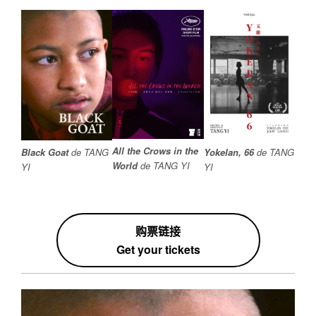
All the Crows in the
Yokelan, 66
de TANG
Black Goat
de TANG
World
de TANG YI
YI
YI
购票链接
Get your tickets