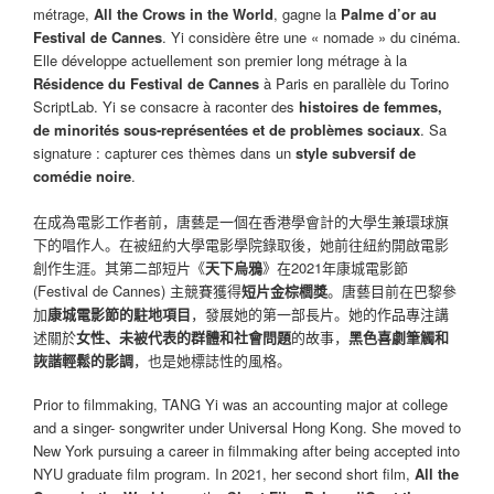
métrage,
All the Crows in the World
, gagne la
Palme d’or au
Festival de Cannes
. Yi considère être une « nomade » du cinéma.
Elle développe actuellement son premier long métrage à la
Résidence du Festival de Cannes
à Paris en parallèle du Torino
ScriptLab. Yi se consacre à raconter des
histoires de femmes,
de minorités sous-représentées et de problèmes sociaux
. Sa
signature : capturer ces thèmes dans un
style subversif de
comédie noire
.
在成為電影工作者前，唐藝是一個在香港學會計的大學生兼環球旗
下的唱作人。在被紐約大學電影學院錄取後，她前往紐約開啟電影
創作生涯。其第二部短片《
天下烏鴉
》在2021年康城電影節
(Festival de Cannes) 主競賽獲得
短片金棕櫚獎
。唐藝目前在巴黎參
加
康城電影節的駐地項目
，發展她的第一部長片。她的作品專注講
述關於
女性、未被代表的群體和社會問題
的故事，
黑色喜劇筆觸和
詼諧輕鬆的影調
，也是她標誌性的風格。
Prior to filmmaking, TANG Yi was an accounting major at college
and a singer- songwriter under Universal Hong Kong. She moved to
New York pursuing a career in filmmaking after being accepted into
NYU graduate film program. In 2021, her second short film,
All the