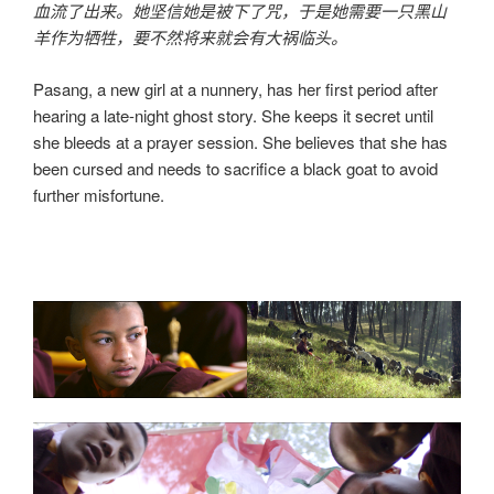
血流了出来。她坚信她是被下了咒，于是她需要一只黑山
羊作为牺牲，要不然将来就会有大祸临头。
Pasang, a new girl at a nunnery, has her first period after
hearing a late-night ghost story. She keeps it secret until
she bleeds at a prayer session. She believes that she has
been cursed and needs to sacrifice a black goat to avoid
further misfortune.
000000