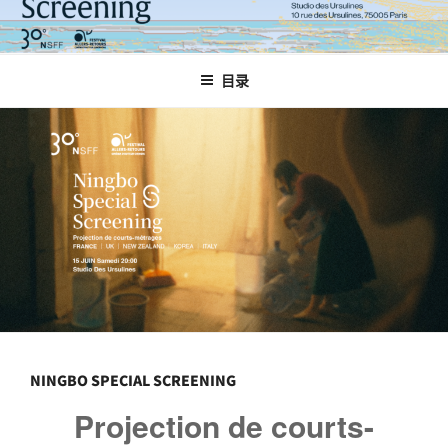
跳
至
内
目录
容
NINGBO SPECIAL SCREENING
Projection de courts-