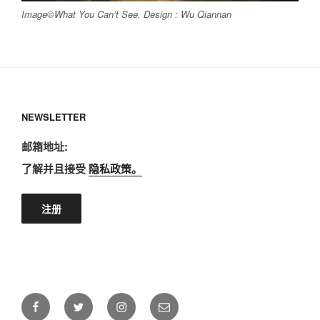
Image©
What You Can’t See
. Design : Wu Qiannan
NEWSLETTER
邮箱地址:
了解并且接受
隐私政策。
Facebook
Twitter
Instagram
E-
mail