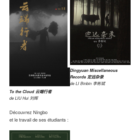
Dingyuan Miscellaneous
Records 定远杂录
de LI Binbin 李彬斌
To the Cloud
云端行者
de LIU Hui 刘辉
Découvrez Ningbo
et le travail de ses étudiants :