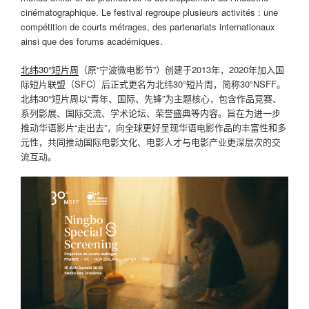
cinématographique. Le festival regroupe plusieurs activités : une
compétition de courts métrages, des partenariats internationaux
ainsi que des forums académiques.
北纬30°短片周
（原“宁波微电影节”）创建于2013年，2020年加入国
际短片联盟（SFC）后正式更名为北纬30°短片周，简称30°NSFF。
北纬30°短片周以“青年、国际、先锋”为主题核心，包含作品竞赛、
系列影展、国际交流、学术论坛、荣誉盛典等内容。旨在为进一步
推动华语影片“走出去”，向全球更好呈现华语电影作品的丰富性和多
元性，共同推动国际电影文化、电影人才与电影产业更深层次的交
流互动。