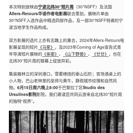
本次特别放映由
宁波北纬30°短片周
（30°NSFF）及法国
Allers-Retours华语作者电影展
联合策划，展映片单由
30°NSFF入选作品中精选四部作品，及一部30°NSFF特邀的宁
波当地学生作品构成。
双方影展的选片上亦有志趣上的重合，2024年Allers-Retours电
影展呈现的短片
《马冢》
，及2023年Coming of Age宣告式青
年导演短片展映的
《亲密》
、
《山下野兽》
、
《廿廿》
，也在
北纬30°短片周的银幕上绽放异彩。
集装箱林立的深圳港口，雪雾缭绕的泰山石阶；官场酒桌上的
小人物，巴山老林里的巫师与黄牛，静观城市纹理和自然风
物。
6月15日周六晚上8:00
于巴黎拉丁区
Studio des
Ursulines影院
影院，我们邀请您共同云游来自北纬30°短片周
的独特“视界”。