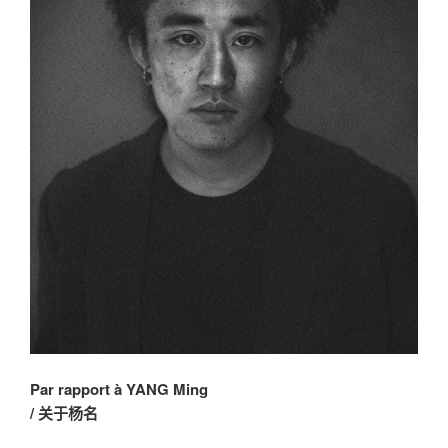
Par rapport à YANG Ming
/ 关于杨名