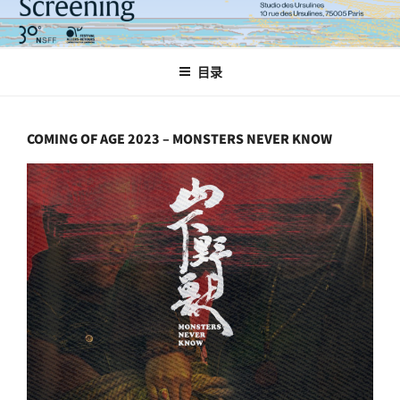
跳
至
内
目录
容
COMING OF AGE 2023 – MONSTERS NEVER KNOW