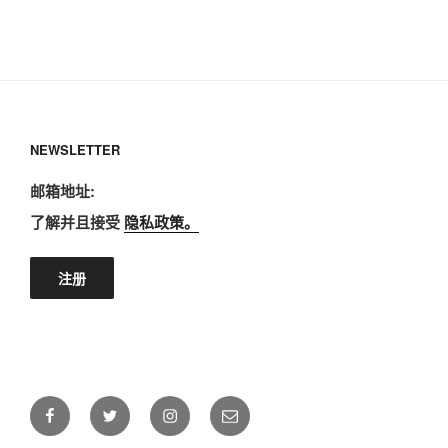
06 octobre à 19h45 aux Ursulines
NEWSLETTER
邮箱地址:
了解并且接受
隐私政策。
Facebook
Twitter
Instagram
E-
mail