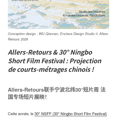
Conception design : WU Qiannan, Enclave Design Studio © Allers-
Retours 202
6
Allers-Retours & 30° Ningbo
Short Film Festival : Projection
de courts-métrages chinois !
Allers-Retours联手宁波北纬30°短片周 法
国专场短片展映！
Cette année, le
30° NSFF (30° Ningbo Short Film Festival)