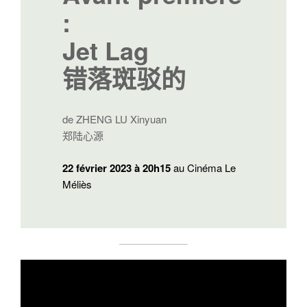
:
Jet Lag
错落斑驳的
de ZHENG LU Xinyuan
郑陆心源
22 février 2023 à 20h15
au Cinéma Le
Méliès