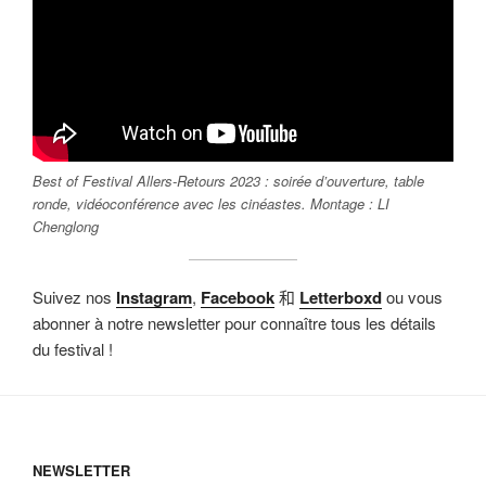
Best of Festival Allers-Retours 2023 : soirée d’ouverture, table
ronde, vidéoconférence avec les cinéastes. Montage : LI
Chenglong
Suivez nos
Instagram
,
Facebook
和
Letterboxd
ou vous
abonner à notre newsletter pour connaître tous les détails
du festival !
NEWSLETTER