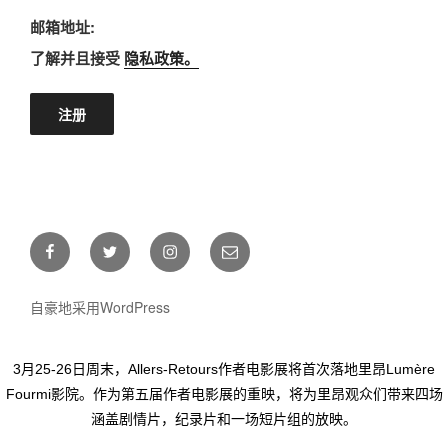
邮箱地址:
了解并且接受
隐私政策。
Facebook
Twitter
Instagram
E-
mail
自豪地采用WordPress
3月25-26日周末，Allers-Retours作者电影展将首次落地里昂Lumère
Fourmi影院。作为第五届作者电影展的重映，将为里昂观众们带来四场
涵盖剧情片，纪录片和一场短片组的放映。