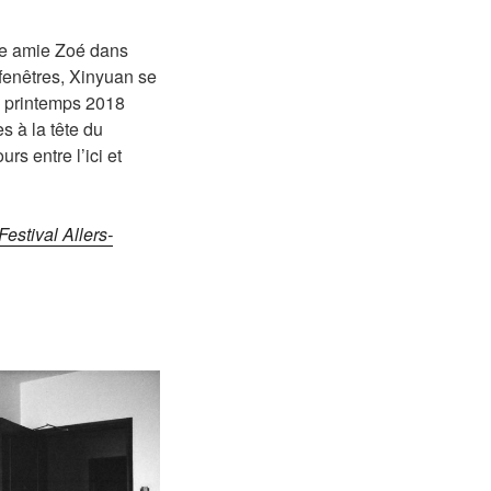
ite amie Zoé dans
fenêtres, Xinyuan se
u printemps 2018
s à la tête du
rs entre l’ici et
estival Allers-