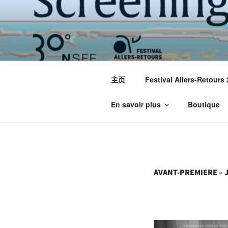
跳
至
内
容
主页
Festival Allers-Retours
En savoir plus
Boutique
AVANT-PREMIERE – 