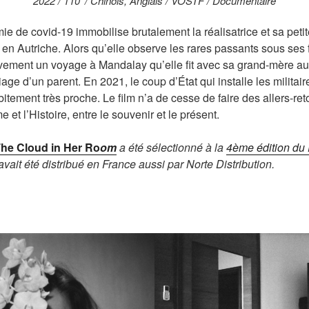
2022 / 110’ / Chinois, Anglais / VOSTF / Documentaire
ie de covid-19 immobilise brutalement la réalisatrice et sa pet
en Autriche. Alors qu’elle observe les rares passants sous ses 
ement un voyage à Mandalay qu’elle fit avec sa grand-mère a
age d’un parent. En 2021, le coup d’État qui installe les militaire
ement très proche. Le film n’a de cesse de faire des allers-retou
ime et l’Histoire, entre le souvenir et le présent.
he Cloud in Her Ro
om
a été sélectionné à la
4ème
édition
du F
 avait été distribué en France aussi par Norte Distribution.