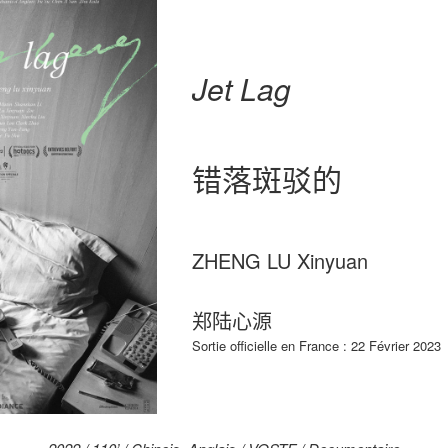
Jet Lag
错落斑驳的
ZHENG LU Xinyuan
郑陆心源
Sortie officielle en France : 22 Février 2023