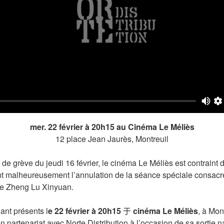
mer. 22 février à 20h15 au Cinéma Le Méliès
12 place Jean Jaurès, Montreuil
e grève du jeudi 16 février, le cinéma Le Méliès est contraint 
nt malheureusement l’annulation de la séance spéciale consacr
de Zheng Lu Xinyuan.
nt présents l
e 22 février à 20h15
于
cinéma Le Méliès
, à Mon
 partenariat avec Norte Distribution à l’occasion de sa sortie n