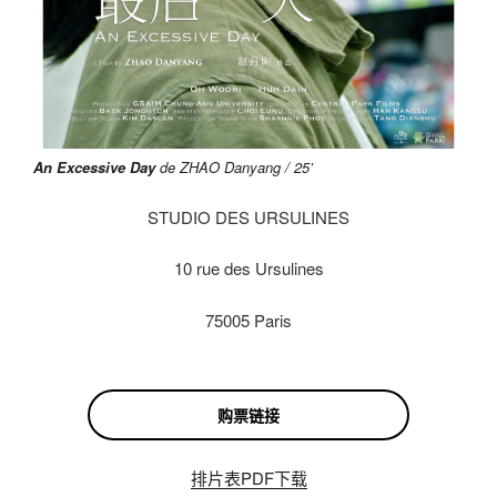
An Excessive Day
de ZHAO Danyang / 25’
STUDIO DES URSULINES
10 rue des Ursulines
75005 Paris
购票链接
排片表PDF下载