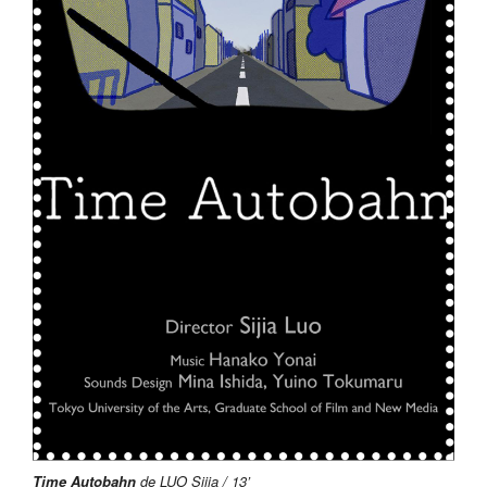
Time Autobahn
de LUO Sijia / 13’