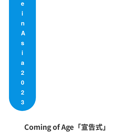
e
i
n
A
s
i
a
2
0
2
3
Coming of Age「宣告式」