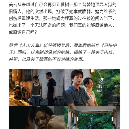
美云从未想过自己会再见到葆树—那个曾替她顶罪入狱的
旧情人。他的突然出现，打破了她本就脆弱、勉力维系的
创伤后重建生活。那些她竭力埋葬的过往被迫闯入当下，
也抛出了一个无法回避的问题：我们真的能够原谅他人，
或原谅自己吗？
继凭《人山人海》斩获银狮奖后，蔡尚君携新作《日掛中
天》回归，以克制却深刻的笔触，描绘了一段关于内疚、
共犯，以及关于赎罪的不安对峙的故事。