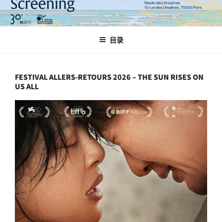
跳
至
内
目录
容
FESTIVAL ALLERS-RETOURS 2026 – THE SUN RISES ON
US ALL