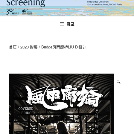
跳
至
内
目录
容
首页
/
2020 影展
/ Bridge风雨廊桥LIU Di柳迪
🔍