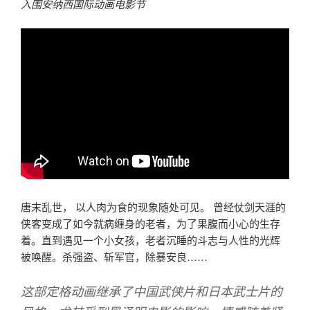
入围安纳西国际动画电影节
唐末乱世， 以人肉为食的现象随处可见。 曾经仗剑天涯的
侠客变成了如今就病缠身的老者，为了果腹而小心的生存
着。直到遇见一个小女孩，老者沉睡的斗志与人性的光辉
被唤醒。杀强盗、斩军官，除暴安良……
这部定格动画继承了中国武侠片和日本武士片的