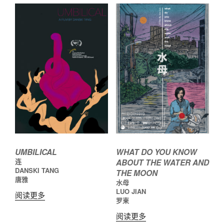
UMBILICAL
WHAT DO YOU KNOW
连
ABOUT THE WATER AND
DANSKI TANG
THE MOON
唐雅
水母
LUO JIAN
阅读更多
罗柬
阅读更多