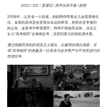
2023 / 101’ / 普通话 / 原声法语字幕 / 剧情
2008年，山东省一小县城，妈妈荆伟带着女儿金苗艰难生
活。金苗的高考是改变母女命运的希望，然而在竞争激烈
的山东，金苗考学希望渺茫。荆伟不惜铤而走险，决定让
女儿“高考移民”去海南赴考，没想到更大的危机潜伏着。
通过细腻而深刻的现实主义镜头，以极简的黑白画面，呈
现“高考移民”的形象及一位母亲为追求尊严与平等而进行的
绝望抗争。