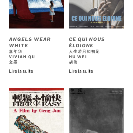
ANGELS WEAR
CE QUI NOUS
WHITE
ÉLOIGNE
嘉年华
人生若只如初见
VIVIAN QU
HU WEI
文晏
胡伟
Lire la suite
Lire la suite