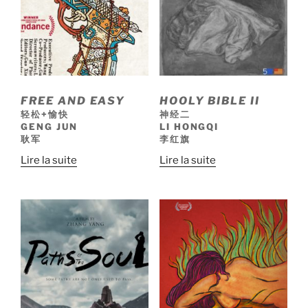
FREE AND EASY
HOOLY BIBLE II
轻松+愉快
神经二
GENG JUN
LI HONGQI
耿军
李红旗
Lire la suite
Lire la suite