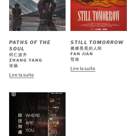
PATHS OF THE
STILL TOMORROW
SOUL
摇摇晃晃的人间
FAN JIAN
冈仁波齐
范俭
ZHANG YANG
张杨
Lire la suite
Lire la suite