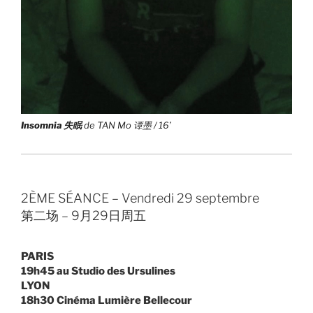
Insomnia
失眠
de TAN Mo 谭墨 / 16’
2ÈME SÉANCE – Vendredi 29 septembre
第二场 – 9月29日周五
PARIS
19h45 au Studio des Ursulines
LYON
18h30 Cinéma Lumière Bellecour