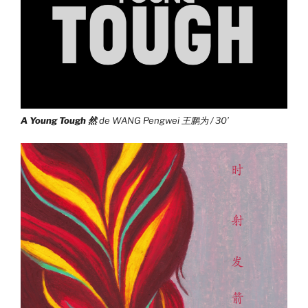
A Young Tough 然
de WANG Pengwei 王鹏为 / 30’