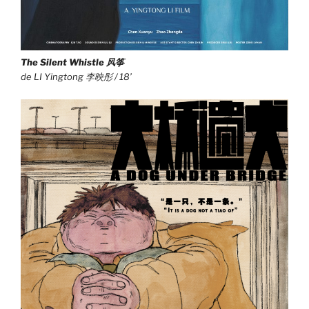
The Silent Whistle 风筝
de LI Yingtong 李映彤 / 18’