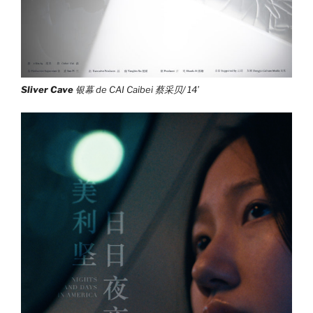
Sliver Cave
银幕 de CAI Caibei 蔡采贝/ 14’