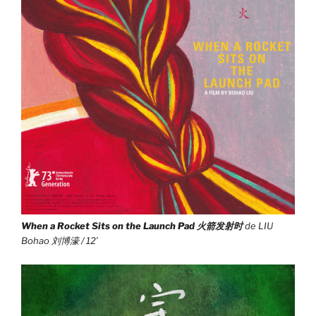
When a Rocket Sits on the Launch Pad
火箭发射时
de LIU
Bohao 刘博濠 / 12′