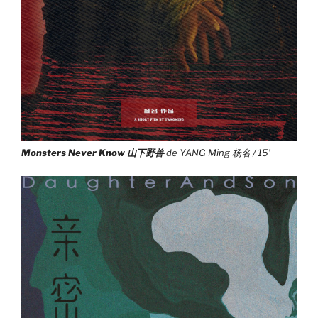
Monsters Never Know 山下野兽
de YANG Ming 杨名 / 15’