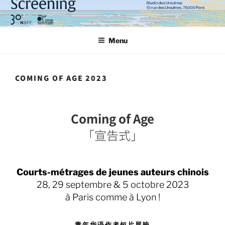
Aller
au
contenu
Menu
principal
COMING OF AGE 2023
Coming of Age
「宣告式」
Courts-métrages de jeunes auteurs chinois
28, 29 septembre & 5 octobre 2023
à Paris comme à Lyon !
青年华语作者短片展映