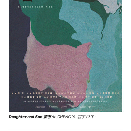
Daughter and Son 亲密
de CHENG Yu 程宇 / 30’