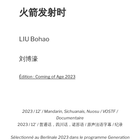
火箭发射时
LIU Bohao
刘博濠
Édition : Coming of Age 2023
2023 / 12’ / Mandarin, Sichuanais, Nuosu / VOSTF /
Documentaire
2023 / 12’ / 普通话，四川话，诺苏语 / 原声法语字幕 / 纪录
Sélectionné au
Berlinale
2023
dans le programme Generation