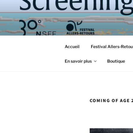
Aller
au
contenu
principal
Accueil
Festival Allers-Reto
En savoir plus
Boutique
COMING OF AGE 