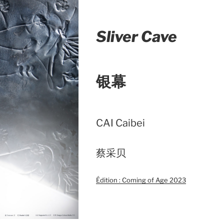
Sliver Cave
银幕
CAI Caibei
蔡采贝
Édition : Coming of Age 2023