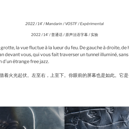
2022 / 14’ / Mandarin / VOSTF / Expérimental
2022 / 14’ / 普通话 / 原声法语字幕 / 实验
rotte, la vue fluctue à la lueur du feu. De gauche à droite, de h
 devant vous, qui vous fait traverser un tunnel illuminé, sans 
n d’un étrange free jazz.
借着火光起伏。左至右，上至下。你眼前的屏幕也是如此。它是