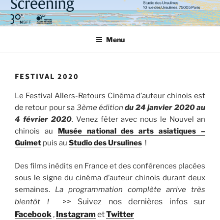
Aller
au
contenu
Menu
principal
FESTIVAL 2020
Le Festival Allers-Retours Cinéma d’auteur chinois est
de retour pour sa
3ème édition
du 24 janvier 2020 au
4 février 2020
.
Venez fêter avec nous le Nouvel an
chinois au
Musée national des arts asiatiques –
Guimet
puis au
Studio des Ursulines
!
Des films inédits en France et des conférences placées
sous le signe du cinéma d’auteur chinois durant deux
semaines.
La programmation complète arrive très
>> Suivez nos dernières infos sur
bientôt !
Facebook
,
Instagram
et
Twitter