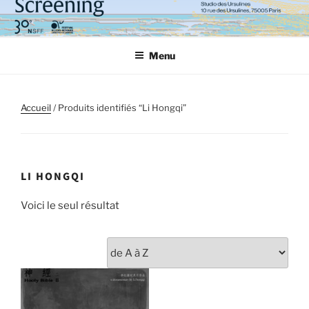
Aller
au
contenu
Menu
principal
Accueil
/ Produits identifiés “Li Hongqi”
LI HONGQI
Voici le seul résultat