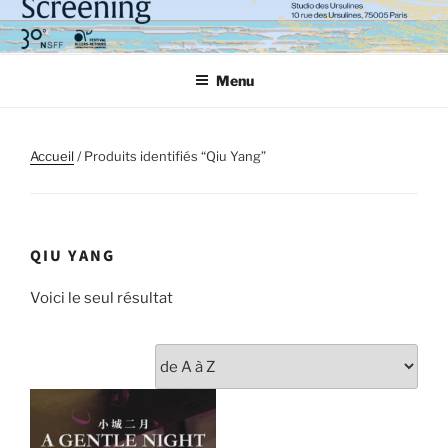
Aller
au
contenu
Menu
principal
Accueil
/ Produits identifiés “Qiu Yang”
QIU YANG
Voici le seul résultat