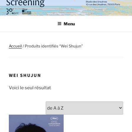
Aller
au
contenu
Menu
principal
Accueil
/ Produits identifiés “Wei Shujun”
WEI SHUJUN
Voici le seul résultat