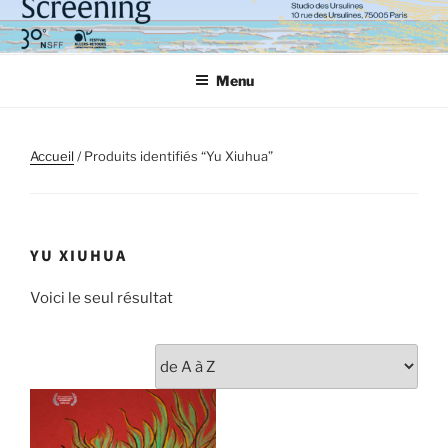
Aller
au
contenu
Menu
principal
Accueil
/ Produits identifiés “Yu Xiuhua”
YU XIUHUA
Voici le seul résultat