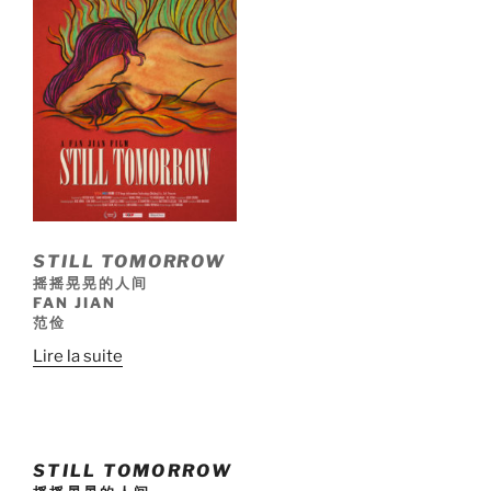
STILL TOMORROW
摇摇晃晃的人间
FAN JIAN
范俭
Lire la suite
STILL TOMORROW