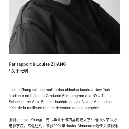
Par rapport à Louise ZHANG
/ 关于张帆
Louise Zhang est une réalisatrice chinoise basée à New York et
étudiante en thèse au Graduate Film program à la NYU Tisch
School of the Arts. Elle est lauréate du prix Nestor Almendros
2021 de la meilleure femme directrice de photographie.
张帆 (Louise Zhang)，先后毕业于卡内基梅隆大学和纽约大学帝势
电影学院。常驻纽约，曾获2021年Nestor Almendros最佳女摄影师