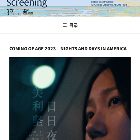
跳
至
内
目录
容
COMING OF AGE 2023 – NIGHTS AND DAYS IN AMERICA