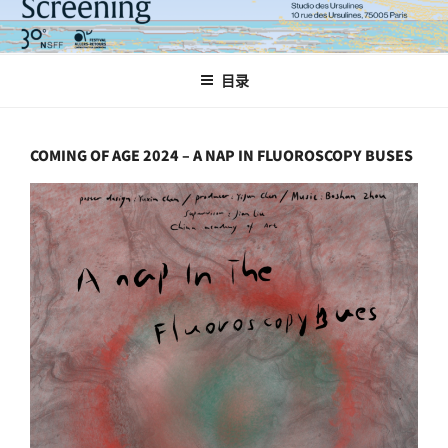
跳
至
内
目录
容
COMING OF AGE 2024 – A NAP IN FLUOROSCOPY BUSES