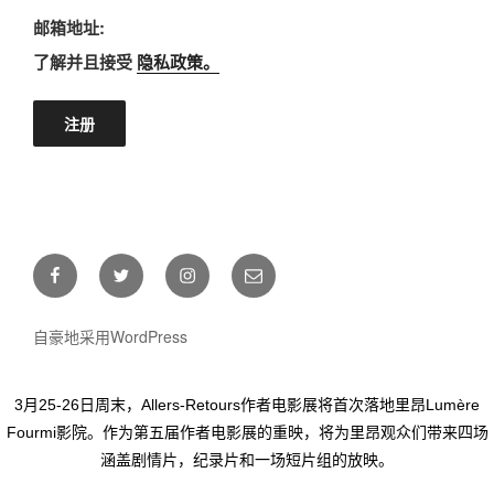
邮箱地址:
了解并且接受
隐私政策。
Facebook
Twitter
Instagram
E-
mail
自豪地采用WordPress
3月25-26日周末，Allers-Retours作者电影展将首次落地里昂Lumère
Fourmi影院。作为第五届作者电影展的重映，将为里昂观众们带来四场
涵盖剧情片，纪录片和一场短片组的放映。