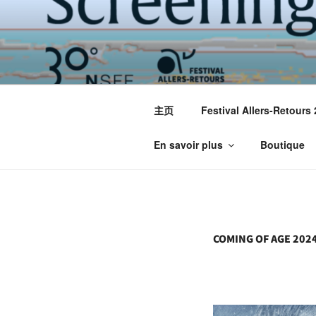
跳
至
内
容
主页
Festival Allers-Retours
En savoir plus
Boutique
COMING OF AGE 2024