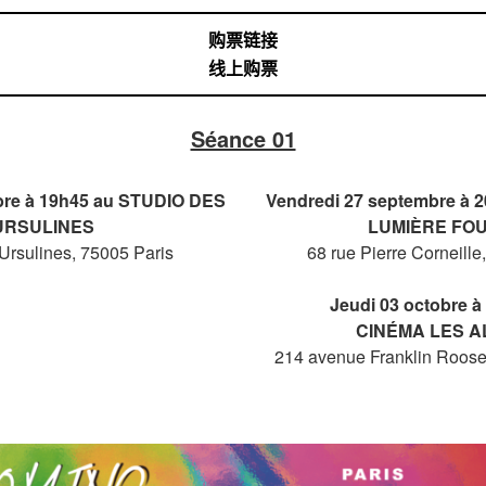
购票链接
线上购票
Séance 01
re à 19h45 au
STUDIO DES
Vendredi 27 septembre à
2
URSULINES
LUMIÈRE FO
Ursulines, 75005 Paris
68 rue Pierre Corneill
Jeudi 03 octobre à
CINÉMA
LES A
214 avenue Franklin Roose