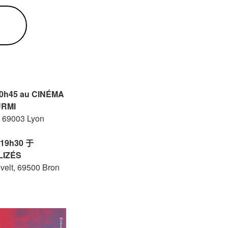
0h
45 au
CINÉMA
URMI
e, 69003 Lyon
19h30
于
LIZÉS
velt, 69500 Bron