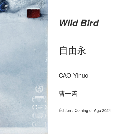
Wild Bird
自由永
CAO Yinuo
曹一诺
Édition : Coming of Age 2024