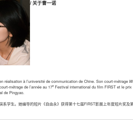
/ 关于曹一诺
en réalisation à l’université de communication de Chine. Son court-métrage
Wi
e
u court-métrage de l’année au 17
Festival international du film FIRST et le prix
nal de Pingyao.
演系学生。她编导的短片《自由永》获得第十七届FIRST影展上年度短片奖及