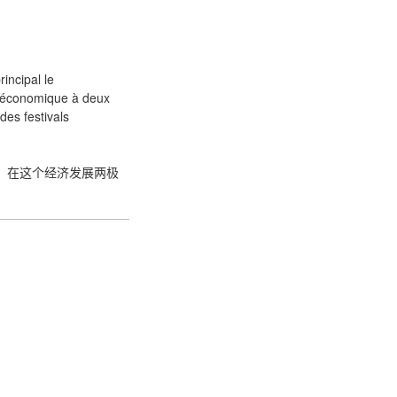
incipal le
t économique à deux
des festivals
。在这个经济发展两极