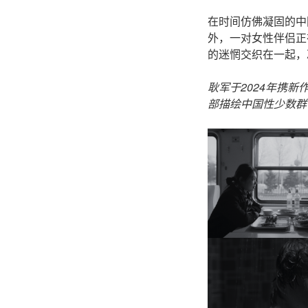
在时间仿佛凝固的中
外，一对女性伴侣正
的迷惘交织在一起，
耿军于2024年携
部描绘中国性少数群