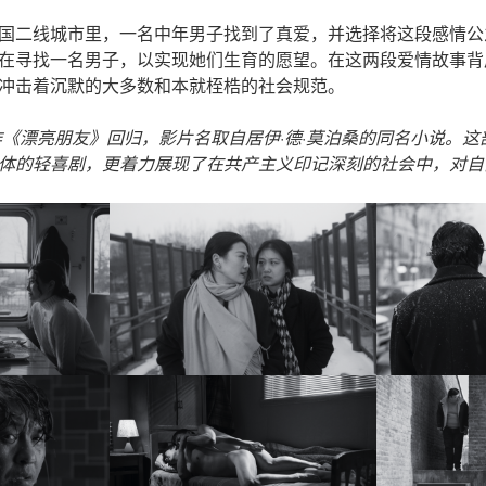
国二线城市里，一名中年男子找到了真爱，并选择将这段感情公
在寻找一名男子，以实现她们生育的愿望。在这两段爱情故事背
冲击着沉默的大多数和本就桎梏的社会规范。
新作《漂亮朋友》回归，影片名取自居伊·德·莫泊桑的同名小说。
体的轻喜剧，更着力展现了在共产主义印记深刻的社会中，对自