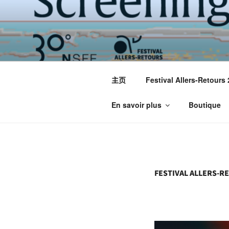
跳
至
内
容
主页
Festival Allers-Retours
En savoir plus
Boutique
FESTIVAL ALLERS-RE