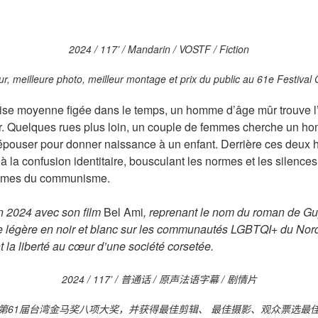
2024 / 117’ / Mandarin / VOSTF / Fiction
ur, meilleure photo, meilleur montage et prix du public au 61e Festiva
ise moyenne figée dans le temps, un homme d’âge mûr trouve l’
our. Quelques rues plus loin, un couple de femmes cherche un h
t épouser pour donner naissance à un enfant. Derrière ces deux h
à la confusion identitaire, bousculant les normes et les silence
ogmes du communisme.
 2024 avec son film
Bel Ami
, reprenant le nom du roman de G
 légère en noir et blanc sur les communautés LGBTQI+ du Nord
 la liberté au cœur d’une société corsetée.
2024 / 117’ / 普通话 / 原声法语字幕 / 剧情片
第61届台湾金马奖八项大奖，并获得最佳剪辑、 最佳摄影、观众票选最