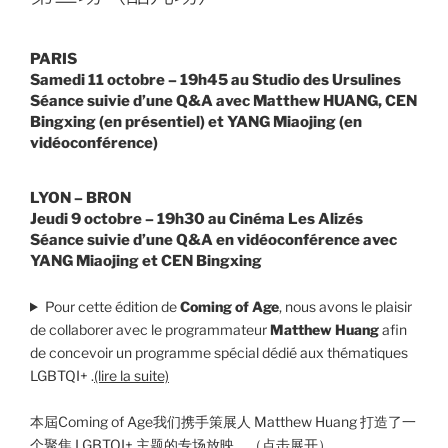
PARIS
Samedi 11 octobre – 19h45 au Studio des Ursulines
Séance suivie d’une Q&A avec Matthew HUANG, CEN
Bingxing (en présentiel) et YANG Miaojing (en
vidéoconférence)
LYON – BRON
Jeudi 9 octobre – 19h30 au Cinéma Les Alizés
Séance suivie d’une Q&A en vidéoconférence avec
YANG Miaojing et CEN Bingxing
Pour cette édition de
Coming of Age
, nous avons le plaisir
de collaborer avec le programmateur
Matthew Huang
afin
de concevoir un programme spécial dédié aux thématiques
LGBTQI+ .
(lire la suite)
本屆Coming of Age我们携手策展人 Matthew Huang 打造了一
个聚焦 LGBTQI+ 主题的专场放映。
（点击展开）