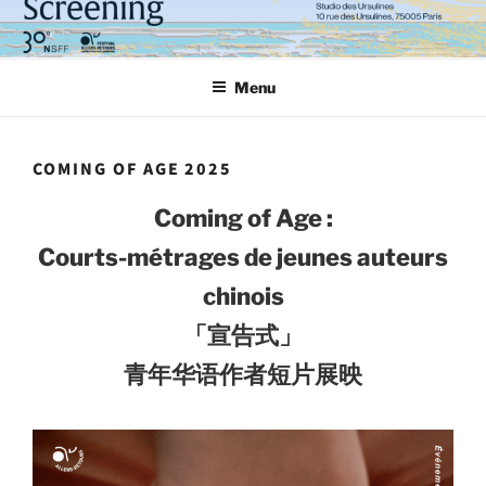
Aller
au
contenu
Menu
principal
COMING OF AGE 2025
Coming of Age :
Courts-métrages de jeunes auteurs
chinois
「宣告式」
青年华语作者短片展映