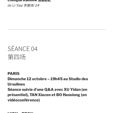
de LI Yaqi 李雅琦/ 24’
SÉANCE 04
第四场
PARIS
Dimanche 12 octobre – 19h45 au Studio des
Ursulines
Séance suivie d’une Q&A avec XU Yidan (en
présentiel), TAN Xiacen et BO Haoxiong (en
vidéoconférence)