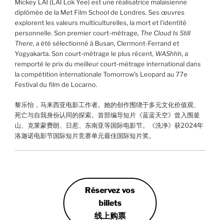
Mickey LAI (LAI Lok Yee) est une réalisatrice malaisienne
diplômée de la Met Film School de Londres. Ses œuvres
explorent les valeurs multiculturelles, la mort et l’identité
personnelle. Son premier court-métrage,
The Cloud Is Still
There
, a été sélectionné à Busan, Clermont-Ferrand et
Yogyakarta. Son court-métrage le plus récent,
WAShhh
, a
remporté le prix du meilleur court-métrage international dans
la compétition internationale Tomorrow’s Leopard au 77e
Festival du film de Locarno.
黎乐怡，马来西亚电影工作者。她的创作围绕于多元文化价值观、
死亡与自我身份认同的探索。首部编导短片《蓝蓝天空》曾入围釜
山、克莱蒙费朗、日惹、东南亚等国际电影节。《洗净》获2024年
洛迦诺电影节国际短片竞赛单元最佳国际短片奖。
Réservez vos
billets
线上购票