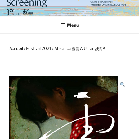
Aller
au
contenu
Menu
principal
Accueil
/
Festival 2021
/ Absence雪雲WU Lang邬浪