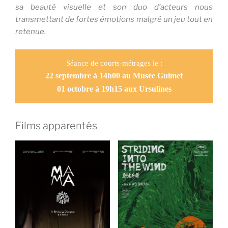
sa beauté visuelle et son duo d’acteurs nous
transmettant de fortes émotions malgré un jeu tout en
retenue.
Séance de courts-métrages le :
22 septembre à 14h
00
au Musée Guimet
01 octobre à 19h15 aux Ursulines
Films apparentés