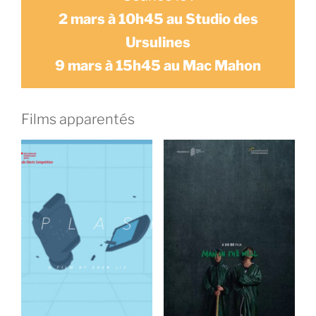
2 mars à 10h45 au Studio des
Ursulines
9 mars à 15h45 au Mac Mahon
Films apparentés