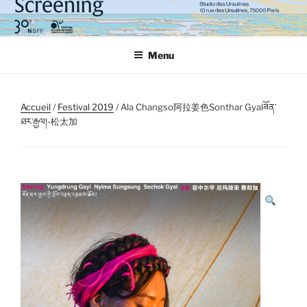
Aller
au
contenu
Menu
principal
Accueil
/
Festival 2019
/ Ala Changso阿拉姜色Sonthar Gyalཟོན་
ཐར་རྒྱལ།-松太加