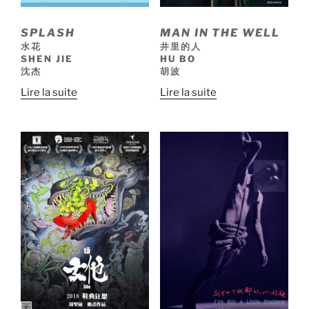
SPLASH
MAN IN THE WELL
水花
井里的人
SHEN JIE
HU BO
沈杰
胡波
Lire la suite
Lire la suite