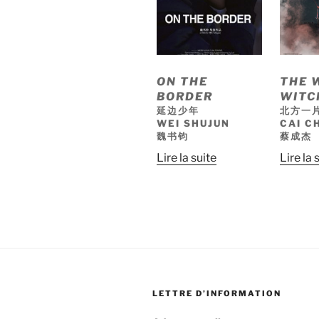
ON THE
THE 
BORDER
WITC
延边少年
北方一
WEI SHUJUN
CAI C
魏书钧
蔡成杰
Lire la suite
Lire la 
LETTRE D’INFORMATION