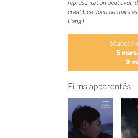
représentation peut avoir 
créatif, ce documentaire es
Hang !
Séance ho
5 mars 
9 m
Films apparentés