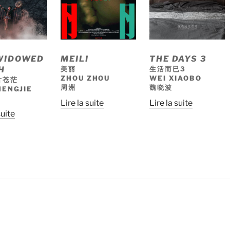
WIDOWED
MEILI
THE DAYS 3
H
美丽
生活而已3
ZHOU ZHOU
WEI XIAOBO
片苍茫
周洲
魏晓波
HENGJIE
Lire la suite
Lire la suite
suite