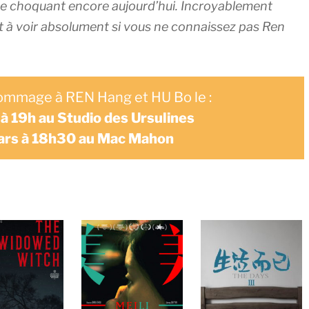
de choquant encore aujourd’hui. Incroyablement
t à voir absolument si vous ne connaissez pas Ren
mmage à REN Hang et HU Bo le :
à 19h au Studio des Ursulines
ars à 18h30 au Mac Mahon