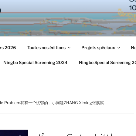
urs 2026
Toutes nos éditions
Projets spéciaux
No
Ningbo Special Screening 2024
Ningbo Special Screening 
a Little Problem我有一个忧郁的，小问题ZHANG Ximing张溪溟