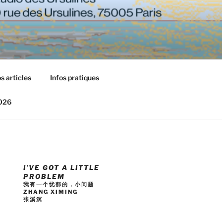
s articles
Infos pratiques
2026
I’VE GOT A LITTLE
PROBLEM
我有一个忧郁的，小问题
ZHANG XIMING
张溪溟