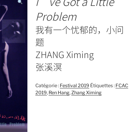
I’ve Got a Little
Problem
我有一个忧郁的，小问
题
ZHANG Ximing
张溪溟
Catégorie :
Festival 2019
Étiquettes :
FCAC
2019
,
Ren Hang
,
Zhang Ximing