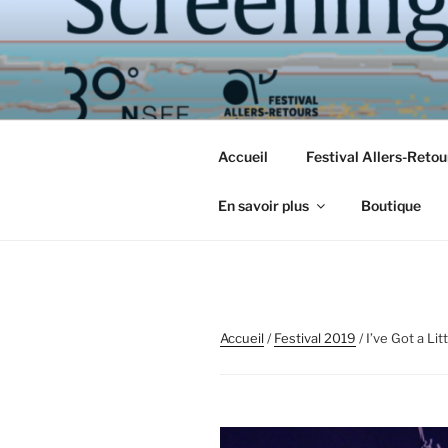
Aller
au
contenu
principal
Accueil
Festival Allers-Reto
En savoir plus
Boutique
Accueil
/
Festival 2019
/ I’ve Got 