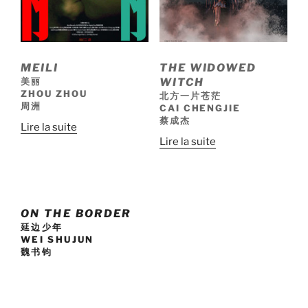
MEILI
THE WIDOWED
美丽
WITCH
ZHOU ZHOU
北方一片苍茫
周洲
CAI CHENGJIE
蔡成杰
Lire la suite
Lire la suite
ON THE BORDER
延边少年
WEI SHUJUN
魏书钧