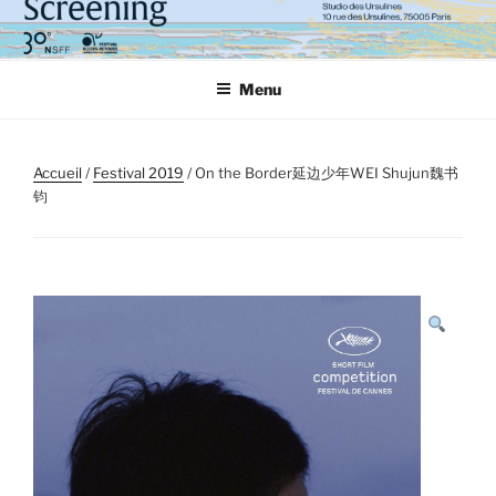
Aller
au
contenu
Menu
principal
Accueil
/
Festival 2019
/ On the Border延边少年WEI Shujun魏书
钧