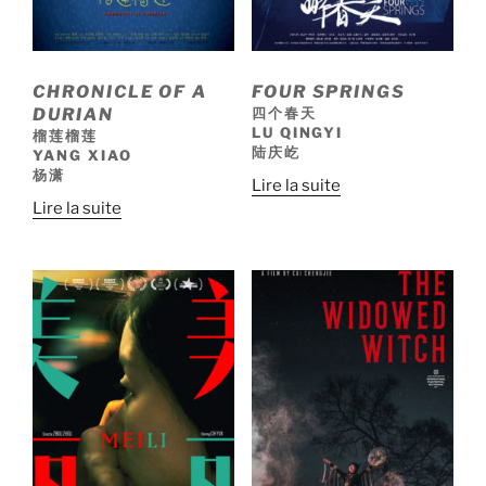
CHRONICLE OF A
FOUR SPRINGS
DURIAN
四个春天
LU QINGYI
榴莲榴莲
陆庆屹
YANG XIAO
杨潇
Lire la suite
Lire la suite