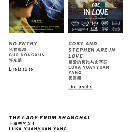
NO ENTRY
COBY AND
私有海域
STEPHEN ARE IN
GUO DONGXUN
LOVE
郭东勋
相爱的柯比与史蒂芬
LUKA YUANYUAN
Lire la suite
YANG
杨圆圆
Lire la suite
THE LADY FROM SHANGHAI
上海来的女士
LUKA YUANYUAN YANG