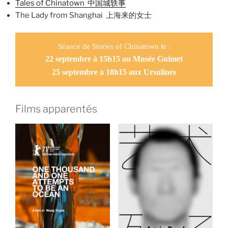
Tales of Chinatown 中国城轶事
The Lady from Shanghai 上海来的女士
Séance de Stories of Chinatown le :
22 septembre à 1
5
h
15
au Musée Guimet
25
septembre à 1
8
h15 aux Ursulines
Films apparentés