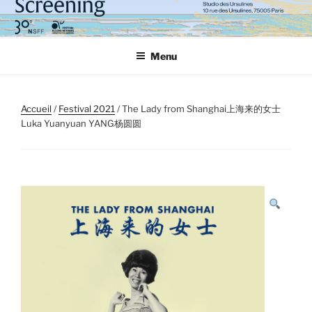
Aller
au
contenu
Menu
principal
Accueil
/
Festival 2021
/ The Lady from Shanghai上海来的女士
Luka Yuanyuan YANG杨圆圆