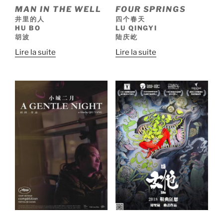
MAN IN THE WELL
FOUR SPRINGS
井里的人
四个春天
HU BO
LU QINGYI
胡波
陆庆屹
Lire la suite
Lire la suite