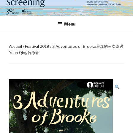
Aller
au
contenu
Menu
principal
Accueil
/
Festival 2019
/ 3 Adventures of Brooke星溪的三次奇遇
Yuan Qing竹原青