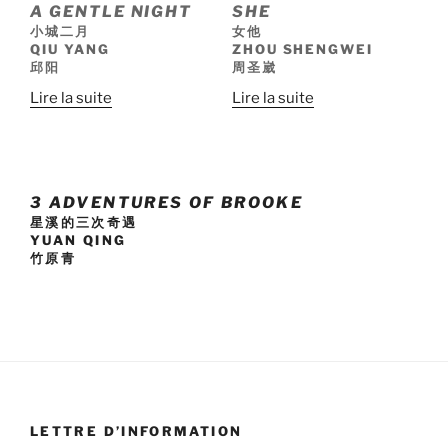
A GENTLE NIGHT
SHE
小城二月
女他
QIU YANG
ZHOU SHENGWEI
邱阳
周圣崴
Lire la suite
Lire la suite
3 ADVENTURES OF BROOKE
星溪的三次奇遇
YUAN QING
竹原青
LETTRE D’INFORMATION