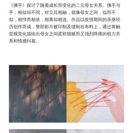
《佛手》探讨了随着成长而变化的二元母女关系。佛手与
手，相似却不同，对立且相融，就像母女之间，似而不
似，相悖而相依，相离却相连。作品以疫情期间的亲身经
历创作而成，整部影片被印制及缝制在布料上，通过将触
觉视觉化描绘出母女之间柔软细腻而又强烈阵痛的权力关
系和情感纠葛。
000000