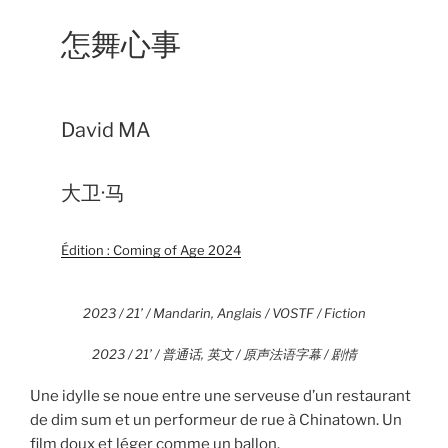
怎舞心事
David MA
大卫·马
Édition : Coming of Age 2024
2023 / 21’ / Mandarin, Anglais / VOSTF / Fiction
2023 / 21’ / 普通话, 英文 / 原声法语字幕 / 剧情
Une idylle se noue entre une serveuse d’un restaurant
de dim sum et un performeur de rue à Chinatown. Un
film doux et léger comme un ballon.