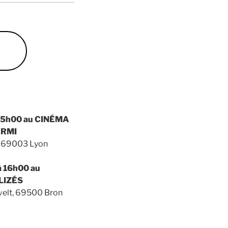
15h
00 au
CINÉMA
URMI
e, 69003 Lyon
à
16h00
au
LIZÉS
velt, 69500 Bron