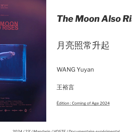
The Moon Also R
月亮照常升起
WANG Yuyan
王裕言
Édition : Coming of Age 2024
2024 / 23′ / Mandarin / VOSTF / Documentaire expérimental