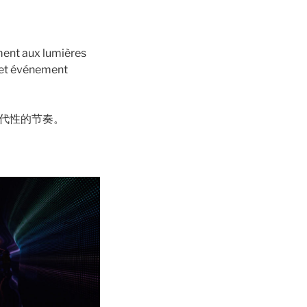
ement aux lumières
 cet événement
代性的节奏。