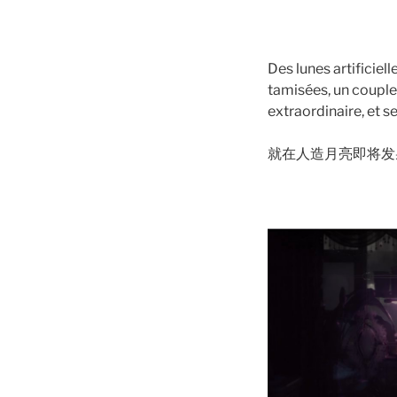
Des lunes artificiel
tamisées, un couple
extraordinaire, et
就在人造月亮即将发
000000