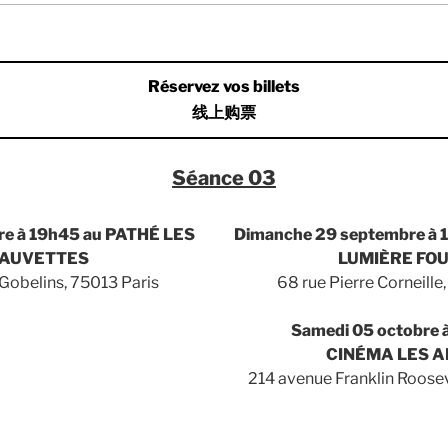
Réservez vos billets
线上购票
Séance 03
re à 19h45 au PATH
É
LES
Dimanche 29 septembre à
FAUVETTES
LUMIÈRE FO
 Gobelins, 75013 Paris
68 rue Pierre Corneill
Samedi 05 octobre 
CINÉMA LES A
214 avenue Franklin Roose