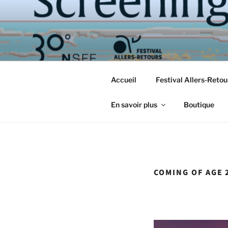
Aller
au
contenu
principal
Accueil
Festival Allers-Reto
En savoir plus
Boutique
COMING OF AGE 