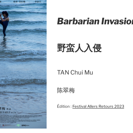
Barbarian Invasio
野蛮人入侵
TAN Chui Mu
陈翠梅
Édition :
Festival Allers Retours 2023