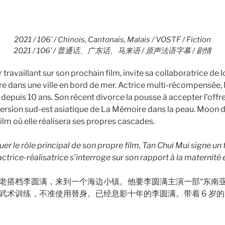
2021 / 106’ / Chinois, Cantonais, Malais / VOSTF / Fiction
2021 / 106’ / 普通话、广东话、马来语 / 原声法语字幕 / 剧情
r travaillant sur son prochain film, invite sa collaboratrice de
ture dans une ville en bord de mer. Actrice multi-récompensée,
epuis 10 ans. Son récent divorce la pousse à accepter l’offre
version sud-est asiatique de La Mémoire dans la peau. Moon
film où elle réalisera ses propres cascades.
uer le rôle principal de son propre film, Tan Chui Mui signe un 
’actrice-réalisatrice s’interroge sur son rapport à la maternité 
老搭档李圆满，来到一个海边小镇。他要李圆满主演一部“东南亚
武术训练，不准使用替身。已经息影十年的李圆满。带着 6 岁