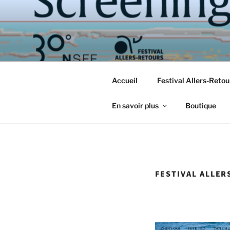
Aller
au
contenu
principal
Accueil
Festival Allers-Reto
En savoir plus
Boutique
FESTIVAL ALLER