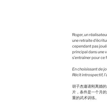
Roger, un réalisateu
une retraite d’écri
cependant pas joué d
principal dans une 
s’entraîner pour ce 
En choisissant de jo
Récit introspectif, l
胡子杰邀请刚离婚的
片，条件是一个月的
重的武术训练。