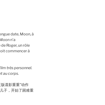
 longue date, Moon, à
 Moon n’a
 de Roger, un rôle
 doit commencer à
film très personnel.
et au corps.
版谍影重重”动作
的儿子，开始了困难重