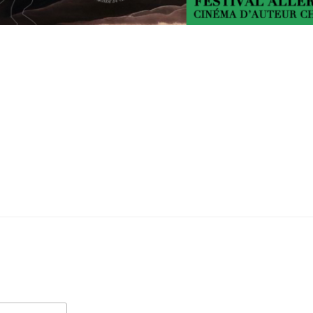
19h45 aux Ursuline
06 octobre à 19h45 aux Ursulines