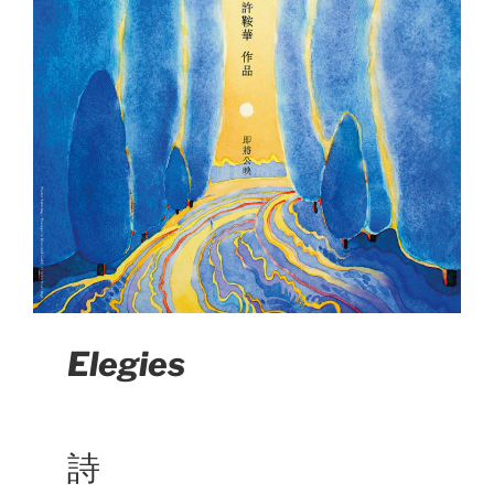
Elegies
詩