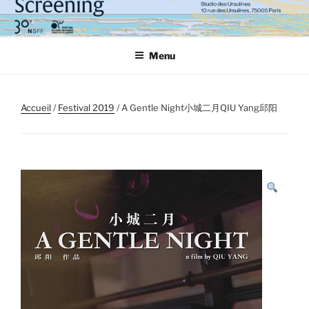
Aller
au
contenu
Menu
principal
Accueil
/
Festival 2019
/ A Gentle Night小城二月QIU Yang邱阳