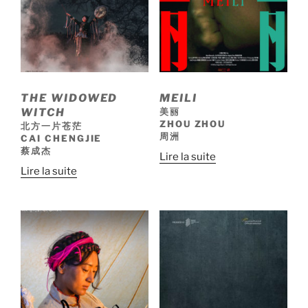
THE WIDOWED
MEILI
WITCH
美丽
ZHOU ZHOU
北方一片苍茫
周洲
CAI CHENGJIE
蔡成杰
Lire la suite
Lire la suite