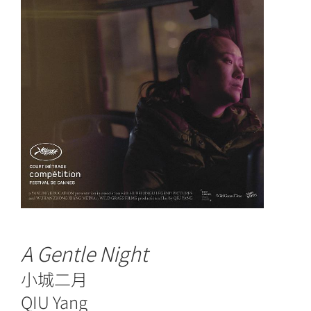
A Gentle Night
小城二月
QIU Yang