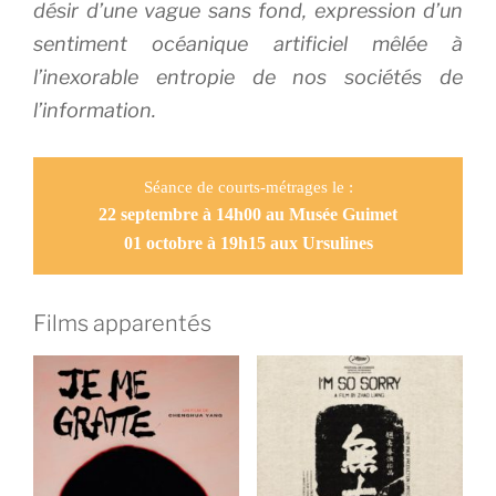
désir d’une vague sans fond, expression d’un
sentiment océanique artificiel mêlée à
l’inexorable entropie de nos sociétés de
l’information.
Séance de courts-métrages le :
22 septembre à 14h
00
au Musée Guimet
01 octobre à 19h15 aux Ursulines
Films apparentés