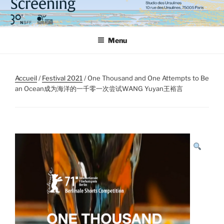
Aller
au
contenu
Menu
principal
Accueil
/
Festival 2021
/ One Thousand and One Attempts to Be
an Ocean成为海洋的一千零一次尝试WANG Yuyan王裕言