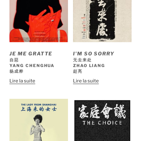
JE ME GRATTE
I’M SO SORRY
自惡
无去来处
YANG CHENGHUA
ZHAO LIANG
杨成桦
赵亮
Lire la suite
Lire la suite