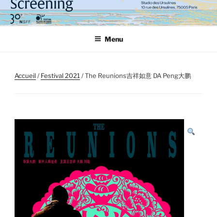
Aller
au
contenu
Menu
principal
Accueil
/
Festival 2021
/ The Reunions吉祥如意 DA Peng大鹏