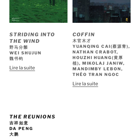
STRIDING INTO
COFFIN
THE WIND
木官木才
YUANQING CAI(蔡源青),
野马分鬃
NATHAN CRABOT,
WEI SHUJUN
HOUZHI HUANG(黄厚
魏书钧
植), MIKOLAJ JANIW,
Lire la suite
MANDIMBY LEBON,
THÉO TRAN NGOC
Lire la suite
THE REUNIONS
吉祥如意
DA PENG
大鹏