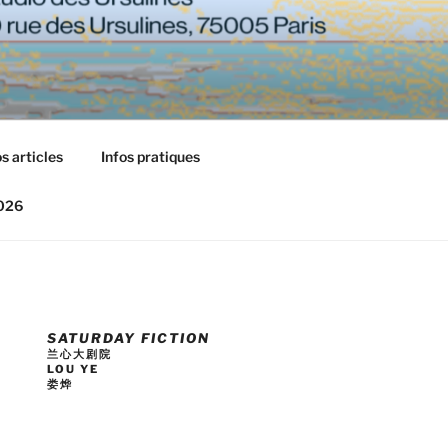
s articles
Infos pratiques
2026
SATURDAY FICTION
兰心大剧院
LOU YE
娄烨