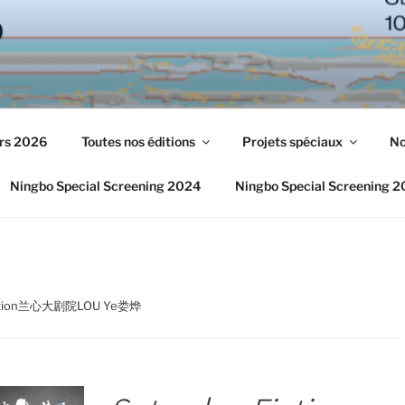
urs 2026
Toutes nos éditions
Projets spéciaux
No
Ningbo Special Screening 2024
Ningbo Special Screening 
Fiction兰心大剧院LOU Ye娄烨