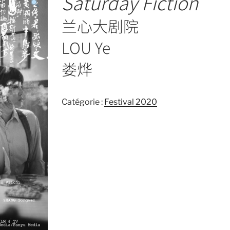
Saturday Fiction
兰心大剧院
LOU Ye
娄烨
Catégorie :
Festival 2020