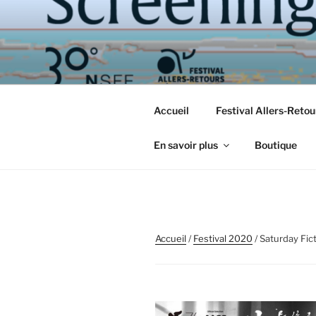
Aller
au
contenu
principal
Accueil
Festival Allers-Reto
En savoir plus
Boutique
Accueil
/
Festival 2020
/ Saturday 