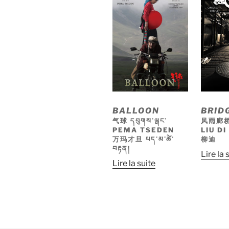
BALLOON
BRID
气球 དབུགས་ལྒང་
风雨廊
PEMA TSEDEN
LIU DI
万玛才旦 པད་མ་ཚེ་
柳迪
བརྟན།
Lire la 
Lire la suite