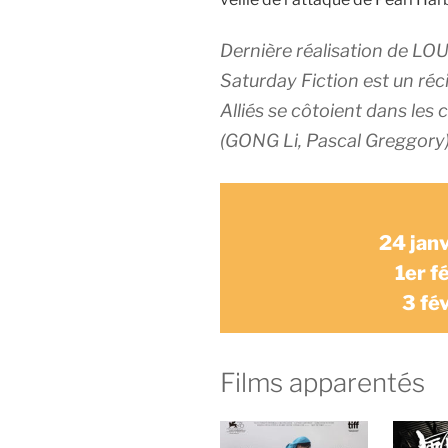
Dernière réalisation de LOU 
Saturday Fiction est un ré
Alliés se côtoient dans le
(GONG Li, Pascal Greggory)
24 jan
1er f
3 fé
Films apparentés