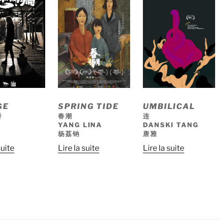
GE
SPRING TIDE
UMBILICAL
桥
春潮
连
YANG LINA
DANSKI TANG
杨荔钠
唐雅
suite
Lire la suite
Lire la suite