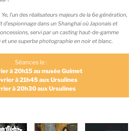
Ye, l’un des réalisateurs majeurs de la 6e génération,
cit d’espionnage dans un Shanghai où Japonais et
s concessions, servi par un casting haut-de-gamme
 et une superbe photographie en noir et blanc.
Séances le :
vier à 20h15 au musée Guimet
évrier à 21h45 aux Ursulines
vrier à 20h30 aux Ursulines