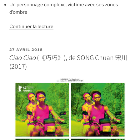
Un personnage complexe, victime avec ses zones
d’ombre
de
Continuer la lecture
«
Meili
美
丽
PUBLIÉ
27 AVRIL 2018
LE
Ciao Ciao
(《巧巧》), de SONG Chuan 宋川
de
ZHOU
(2017)
Zhou »