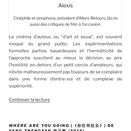
Alexis
Cinéphile et sinophone, président d’Allers-Retours, j’écris
aussi des critiques de film à l’occasion.
Le cinéma d’auteur, ou “d’art et essai”, est souvent
moqué du grand public. Les expérimentations
formelles parfois hasardeuses et l’herméticité de
l’approche suscitent au mieux la dérision, au pire
l’hostilité en-dehors d’un petit cercle d’amateurs, qui
n’évite malheureusement pas toujours de se complaire
dans une forme d’entre-soi et de complexe de
supériorité.
de
Continuer la lecture
«
Where
are
you
WHERE ARE YOU GOING
(《你往何处去》) DE
going
YANG ZHENGFAN 杨正帆 (2016)