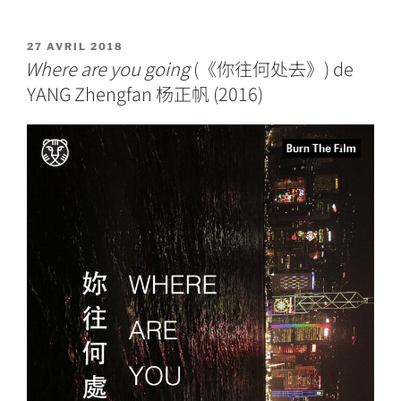
«
Ciao
Ciao
(《巧
PUBLIÉ
27 AVRIL 2018
LE
Where are you going
(《你往何处去》) de
巧》),
de
YANG Zhengfan 杨正帆 (2016)
SONG
Chuan
宋
川
(2017) »