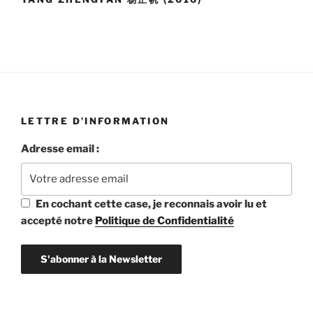
(《你
往
何
处
去》)
de
YANG
LETTRE D’INFORMATION
Zhengfan
杨
Adresse email :
正
帆
(2016) »
En cochant cette case, je reconnais avoir lu et
accepté notre
Politique de Confidentialité