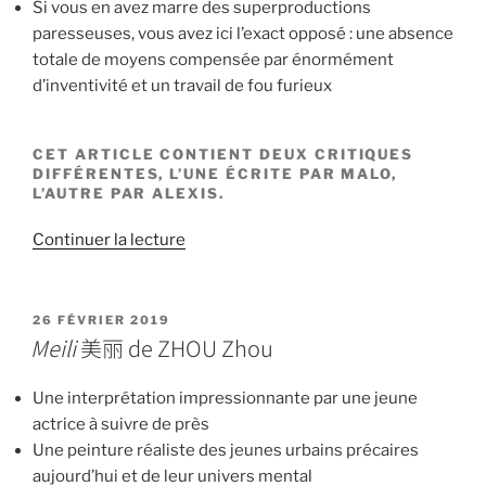
Si vous en avez marre des superproductions
paresseuses, vous avez ici l’exact opposé : une absence
totale de moyens compensée par énormément
d’inventivité et un travail de fou furieux
CET ARTICLE CONTIENT DEUX CRITIQUES
DIFFÉRENTES, L’UNE ÉCRITE PAR MALO,
L’AUTRE PAR ALEXIS.
de
Continuer la lecture
«
SHe
女
他
PUBLIÉ
26 FÉVRIER 2019
LE
Meili
美丽 de ZHOU Zhou
de
Zhou
Shengwei »
Une interprétation impressionnante par une jeune
actrice à suivre de près
Une peinture réaliste des jeunes urbains précaires
aujourd’hui et de leur univers mental