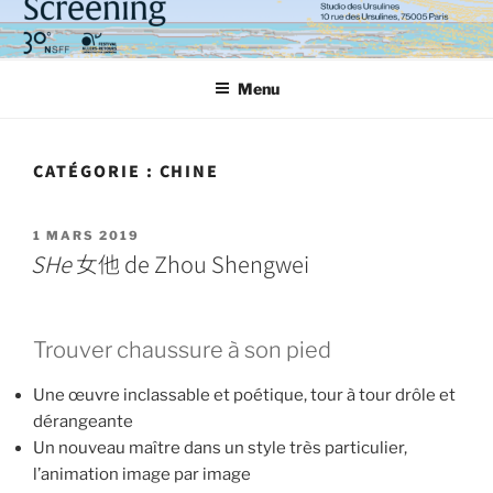
Aller
au
contenu
Menu
principal
CATÉGORIE :
CHINE
PUBLIÉ
1 MARS 2019
LE
SHe
女他 de Zhou Shengwei
Trouver chaussure à son pied
Une œuvre inclassable et poétique, tour à tour drôle et
dérangeante
Un nouveau maître dans un style très particulier,
l’animation image par image