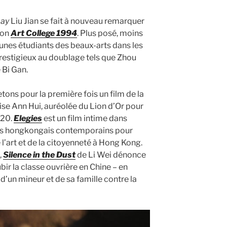
Day
Liu Jian se fait à nouveau remarquer
ion
Art College 1994
. Plus posé, moins
jeunes étudiants des beaux-arts dans les
estigieux au doublage tels que Zhou
 Bi Gan.
etons pour la première fois un film de la
se Ann Hui, auréolée du Lion d’Or pour
020.
Elegies
est un film intime dans
tes hongkongais contemporains pour
l’art et de la citoyenneté à Hong Kong.
,
Silence in the Dust
de Li Wei dénonce
ubir la classe ouvrière en Chine – en
te d’un mineur et de sa famille contre la