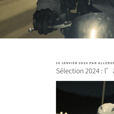
PUBLIÉ
10 JANVIER 2024
PAR
ALLERS
LE
Sélection 2024 : l