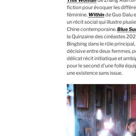
This Woman
de Zhang Alan bro
fiction pour évoquer les différ
féminine.
Within
de Guo Dalu es
un récit social qui illustre pl
Chine contemporaine.
Blue S
la Quinzaine des cinéastes 202
Bingbing dans le rôle principal
décisive entre deux femmes, po
délicat récit initiatique et amb
pour le second d’une folle équi
une existence sans issue.