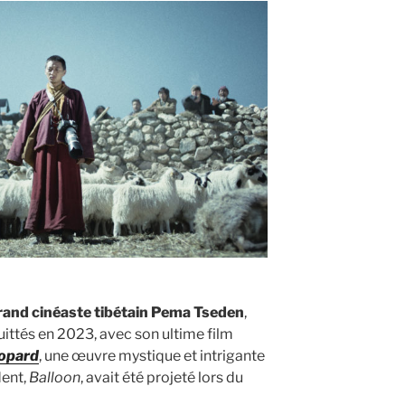
and cinéaste tibétain Pema Tseden
,
ttés en 2023, avec son ultime film
opard
, une œuvre mystique et intrigante
dent,
Balloon
, avait été projeté lors du